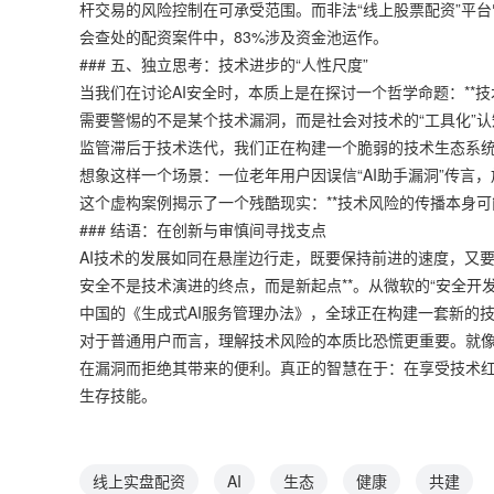
杆交易的风险控制在可承受范围。而非法“线上股票配资”平台
会查处的配资案件中，83%涉及资金池运作。
### 五、独立思考：技术进步的“人性尺度”
当我们在讨论AI安全时，本质上是在探讨一个哲学命题：**
需要警惕的不是某个技术漏洞，而是社会对技术的“工具化”
监管滞后于技术迭代，我们正在构建一个脆弱的技术生态系
想象这样一个场景：一位老年用户因误信“AI助手漏洞”传
这个虚构案例揭示了一个残酷现实：**技术风险的传播本身可
### 结语：在创新与审慎间寻找支点
AI技术的发展如同在悬崖边行走，既要保持前进的速度，又
安全不是技术演进的终点，而是新起点**。从微软的“安全开发
中国的《生成式AI服务管理办法》，全球正在构建一套新的
对于普通用户而言，理解技术风险的本质比恐慌更重要。就像
在漏洞而拒绝其带来的便利。真正的智慧在于：在享受技术红
生存技能。
线上实盘配资
AI
生态
健康
共建