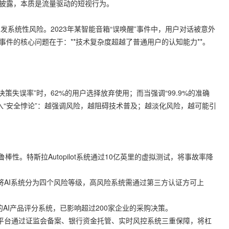
式披露，本质是流量驱动的短视行为。
发系统性风险。2023年某智能音箱“误唤醒”事件中，用户对话被意外
事件的核心问题在于：**技术复杂度超越了普通用户的认知能力**。
决策失误率”时，62%的用户选择放弃使用；而当强调“99.9%的准确
入“安全悖论”：越强调风险，越阻碍技术普及；越淡化风险，越可能引
鲁棒性。特斯拉Autopilot系统通过10亿英里的虚拟测试，将事故率降
法案》将AI系统分为四个风险等级，高风险系统需通过第三方认证方可上
出的AI产品评分系统，已影响超过200家企业的采购决策。
*平台通过证监会备案、银行资金托管、实时风控系统三重保障，将杠