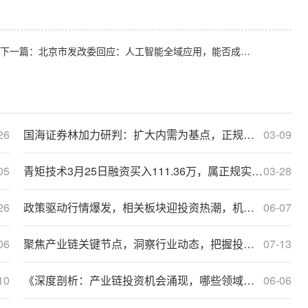
下一篇：
北京市发改委回应：人工智能全域应用，能否成正规实盘配资新引擎？
26
国海证券林加力研判：扩大内需为基点，正规实盘配资如何助力？
03-09
05
青矩技术3月25日融资买入111.36万，属正规实盘配资吗？
03-28
26
政策驱动行情爆发，相关板块迎投资热潮，机遇来了？
06-07
06
聚焦产业链关键节点，洞察行业动态，把握投资新机遇！
07-13
10
《深度剖析：产业链投资机会涌现，哪些领域将成新财富增长点？》
06-06