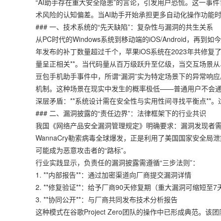
“AI助手存在重大安全隐患”的言论，引发用户恐慌。这一
术风险的认知偏差。当AI助手开始承担更多自动化操作功能
### 一、技术系统的“先天缺陷”：复杂性与漏洞的共生关系
从PC时代的Windows系统到移动端的iOS/Android
年发布的补丁数量超过千个，苹果iOS系统在2023年共修复
量呈正相关**。当代码量从百万级跃升至亿级，当交互场景
豆包手机助手事件中，所谓“漏洞”实为特定场景下的异常响
机制。这种场景在现实中发生的概率极低——普通用户不会通
深层矛盾：**系统设计需在安全性与实用性间寻找平衡点**
### 二、漏洞披露的“责任边界”：法律框架下的行业共识
我国《网络产品安全漏洞管理规定》明确要求：漏洞发现者需
WannaCry勒索病毒全球爆发，正是利用了美国国家安全局
可能成为恶意攻击者的“路标”。
行业实践显示，负责任的漏洞披露需遵循“三步法则”：
1. **内部报告**：通过加密渠道向厂商提交漏洞详情
2. **修复验证**：给予厂商90天修复期（重大漏洞可缩短至7
3. **协同公开**：与厂商共同发布技术分析报告
这种模式在谷歌Project Zero团队的操作中已形成典范。