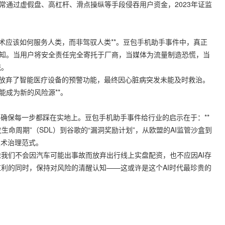
常通过虚假盘、高杠杆、滑点操纵等手段侵吞用户资金，2023年证监
技术应该如何服务人类，而非驾驭人类**。豆包手机助手事件中，真正
认知。当用户将安全责任完全寄托于厂商，当媒体为流量制造恐慌，当
统。
言，放弃了智能医疗设备的预警功能，最终因心脏病突发未能及时救治。
能成为新的风险源**。
要确保每一步都踩在实地上。豆包手机助手事件给行业的启示在于：**
生命周期”（SDL）到谷歌的“漏洞奖励计划”，从欧盟的AI监管沙盒到
技术治理范式。
我们不会因汽车可能出事故而放弃出行线上实盘配资，也不应因AI存
利的同时，保持对风险的清醒认知——这或许是这个AI时代最珍贵的