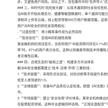
步，又避免用户风险。对比之下，豆包事件中的“先声夺人”
### 三、AI时代的“风险放大器”：从技术漏洞到社会信任危机
当AI助手开始处理支付、健康等敏感数据时，单个漏洞可能引
录制并上传至云端，
线上配资
导致300万用户数据泄露。这类
用户对AI安全的担忧呈现两极化：
- **过度恐慌**：将小概率事件视为必然风险
- **盲目信任**：忽视AI的机械性局限
某金融机构的测试显示，当告知用户“AI投资顾问存在0.1%的
率”时，87%的用户表示信任。这种认知偏差导致技术传播陷
发灾难性后果。
### 四、合规生态的“破局之道”：构建多方共治体系
解决AI安全难题需建立“技术-法律-市场”三重防线：
1. **技术层面**：采用形式化验证、对抗训练等手段提升系统
低至人类驾驶的1/3。
2. **法律层面**：完善AI产品责任认定标准。欧盟《AI
市。
3. **市场层面**：建立“安全信用”评价体系。某安全机构推
在股票配资领域，这种共治逻辑同样适用。**正规实盘配资*