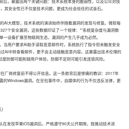
事件背后，暴露出两个关键问题：技术系统本身的脆弱性，以及公众对技
时，其安全性已不仅是技术问题，更成为社会信任的试金石。
，再到如今的AI大模型，技术系统的演进始终伴随着漏洞的发现与修复。微软每
了327个安全漏洞，这些数据印证了一个规律：**系统复杂度与漏洞数
从单一设备扩展至物联网生态，漏洞的产生几乎成为必然。
应。当用户要求AI助手读取恶意邮件时，系统执行了指令但未触发安全
过AI中转查看邮件，更不会主动接触恶意内容。这暴露出技术伦理的
。过度防御可能削弱用户体验，防御不足则可能引发连锁风险。
在厂商修复前不得公开信息。这一条款背后是惨痛的教训：2017年
泄露的Windows漏洞。在豆包事件中，自媒体的行为不仅违反法律，更
天）
该团队在发现苹果iOS漏洞后，严格遵守90天公开期限，既推动技术进