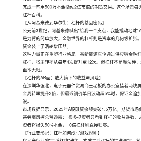
完成一笔用500万本金撬动2亿市值的期货交易。这个场景
杠杆百科。
【从阿基米德到华尔街：杠杆的基因密码】
公元前3世纪，阿基米德喊出"给我一个支点，我能撬动地球
是力臂的简单放大，金融世界的杠杆则是资本的几何级扩张。当
资金装上了涡轮增压器。
这种力量正在重塑行业格局。某新能源车企通过供应链金融杠
杠杆，将周转率从每年4次提升至12次。但杠杆不是魔法棒，
血本无归。
【杠杆的AB面：放大镜下的收益与风险】
在深圳华强北，电子元器件贸易商王老板的办公室挂着两块
金周转率提升3倍，但最近铜价单日波动超5%时，保证金追
说。
市场数据显示，2023年A股融资余额突破1.5万亿，期货市
某券商风控总监透露："很多投资者只看到杠杆的收益乘数，却
资者将损失50%本金，10倍杠杆则直接归零。
【行业变形记：杠杆如何改写游戏规则】
房地产行业的"三道红线"政策，本质是对杠杆的精准调控。某T