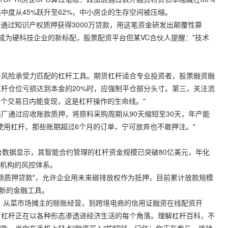
中度从45%跃升至62%，中小房企的生存空间被压缩。
通过知识产权质押获得3000万贷款，用这笔资金研发出颠覆性算
在成为硬科技企业的新标配，
股票配资平台
但某VC合伙人提醒："技术
与风险承受力匹配的杠杆工具。期货杠杆适合专业投资者，股票融资融
杆仓位亏损达到本金的20%时，应强制平仓部分头寸。第三，关注流
3个交易日内能变现，这是杠杆操作的生命线。"
厂通过应收账款质押，将原料采购周期从90天缩短至30天，年产能
使用杠杆，那些账期超过6个月的订单，宁可放弃也不敢押注。"
台数据显示，其智能合约管理的杠杆资金规模已突破80亿美元，年化
融机构的风控体系。
配额质押贷款"，允许企业用未来碳排放权作为抵押，目前累计放款规模
了新的金融工具。
具。从菜市场摊主的赊账经营，到跨境电商的信用证融资在线配资开
，杠杆正在以各种形态渗透进经济生活的每个角落。理解杠杆百科，不