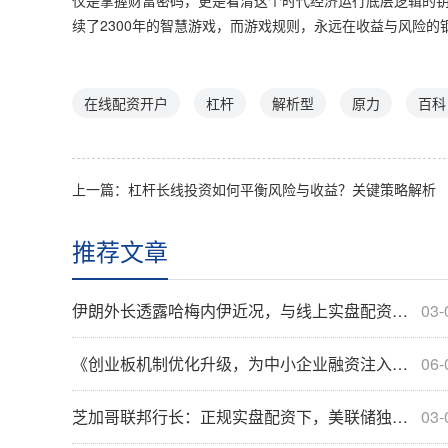
仅是掌握财富密码，更是看清这个时代经济运行底层逻辑的钥
续了2300年的智慧游戏，而游戏规则，永远在收益与风险的
在线配资开户
杠杆
解析型
原力
百科
上一篇：
杠杆长线投资如何平衡风险与收益？关键策略解析
推荐文章
伊朗外长透露哈梅内伊近况，与线上实盘配资市场有何关联？
03-
《创业板机制优化升级，为中小企业融资注入新活力》
06-
芝加哥联邦行长：正规实盘配资下，美联储独立性多关键？
03-