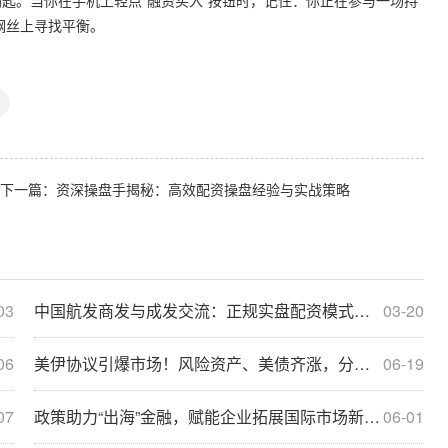
匙。当你在手机上轻点"融资买入"按钮时，记住：你正在参与一场持
钢丝上寻找平衡。
下一篇：
资深操盘手揭秘：高效配资操盘经验与实战策略
03
中国航发商发与成发交流：正规实盘配资模式如何促合作发展？
03-20
06
美伊协议引爆市场！风险资产、美债齐涨，分析师预警风险仍存
06-19
07
政策助力“出海”金融，赋能企业拓展国际市场新空间
06-01