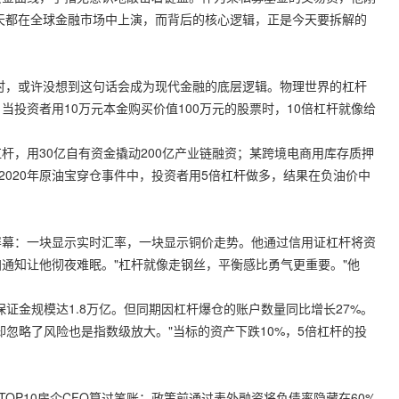
每天都在全球金融市场中上演，而背后的核心逻辑，正是今天要拆解的
"时，或许没想到这句话会成为现代金融的底层逻辑。物理世界的杠杆
投资者用10万元本金购买价值100万元的股票时，10倍杠杆就像给
杆，用30亿自有资金撬动200亿产业链融资；某跨境电商用库存质押
2020年原油宝穿仓事件中，投资者用5倍杠杆做多，结果在负油价中
屏幕：一块显示实时汇率，一块显示铜价走势。他通过信用证杠杆将资
加通知让他彻夜难眠。"杠杆就像走钢丝，平衡感比勇气更重要。"他
场保证金规模达1.8万亿。但同期因杠杆爆仓的账户数量同比增长27%。
忽略了风险也是指数级放大。"当标的资产下跌10%，5倍杠杆的投
OP10房企CFO算过笔账：政策前通过表外融资将负债率隐藏在60%