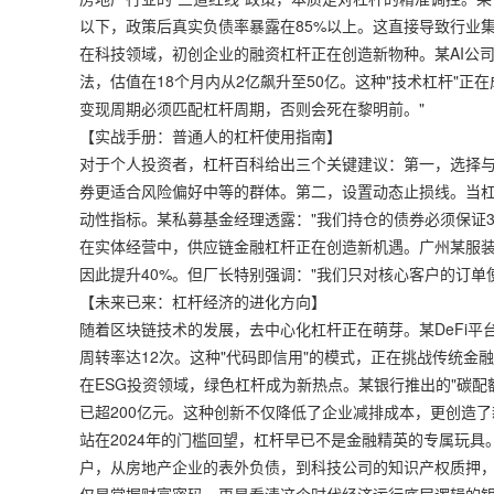
以下，政策后真实负债率暴露在85%以上。这直接导致行业集
在科技领域，初创企业的融资杠杆正在创造新物种。某AI公司
法，估值在18个月内从2亿飙升至50亿。这种"技术杠杆"正
变现周期必须匹配杠杆周期，否则会死在黎明前。"
【实战手册：普通人的杠杆使用指南】
对于个人投资者，杠杆百科给出三个关键建议：第一，选择
券更适合风险偏好中等的群体。第二，设置动态止损线。当杠
动性指标。某私募基金经理透露："我们持仓的债券必须保证
在实体经营中，供应链金融杠杆正在创造新机遇。广州某服装
因此提升40%。但厂长特别强调："我们只对核心客户的订单
【未来已来：杠杆经济的进化方向】
随着区块链技术的发展，去中心化杠杆正在萌芽。某DeFi平
周转率达12次。这种"代码即信用"的模式，正在挑战传统金
在ESG投资领域，绿色杠杆成为新热点。某银行推出的"碳
已超200亿元。这种创新不仅降低了企业减排成本，更创造
站在2024年的门槛回望，杠杆早已不是金融精英的专属玩
户，从房地产企业的表外负债，到科技公司的知识产权质押