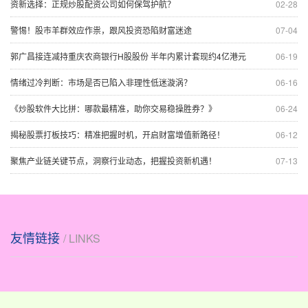
资新选择：正规炒股配资公司如何保驾护航？
02-28
警惕！股市羊群效应作祟，跟风投资恐陷财富迷途
07-04
郭广昌接连减持重庆农商银行H股股份 半年内累计套现约4亿港元
06-19
情绪过冷判断：市场是否已陷入非理性低迷漩涡？
06-16
《炒股软件大比拼：哪款最精准，助你交易稳操胜券？》
06-24
揭秘股票打板技巧：精准把握时机，开启财富增值新路径！
06-12
聚焦产业链关键节点，洞察行业动态，把握投资新机遇！
07-13
友情链接
/ LINKS