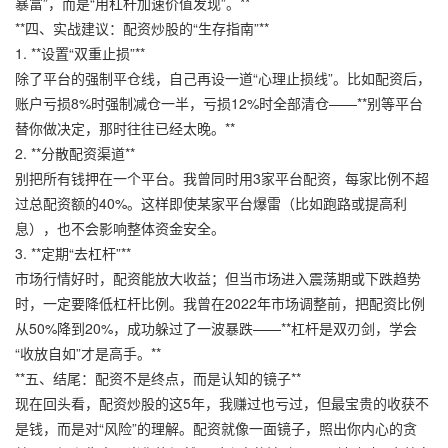
暴富”，而是“用杠杆加速价值发现”。**
**四、实战建议：配资炒股的“生存指南”**
1. **设置“双重止损”**
除了平台的强制平仓线，自己再设一道“心理止损线”。比如配资后，
账户亏损8%时强制减仓一半，亏损12%时全部清仓——**别等平台
替你做决定，那时往往已经太晚。**
2. **分散配资渠道**
别把所有钱押在一个平台。我曾同时用3家平台配资，每家比例不超
过总配资额的40%。这样即使某家平台爆雷（比如跑路或提高利
息），也不会影响整体资金安全。
3. **定期“去杠杆”**
市场行情好时，配资能放大收益；但当市场进入震荡期或下跌趋势
时，一定要降低杠杆比例。我曾在2022年市场调整前，把配资比例
从50%降到20%，成功躲过了一波暴跌——**杠杆是双刃剑，学会
“收放自如”才是高手。**
**五、结尾：配资不是终点，而是认知的镜子**
现在回头看，配资炒股的这5年，我赚过也亏过，但最宝贵的收获不
是钱，而是对“风险”的理解。配资就像一面镜子，照出你内心的贪