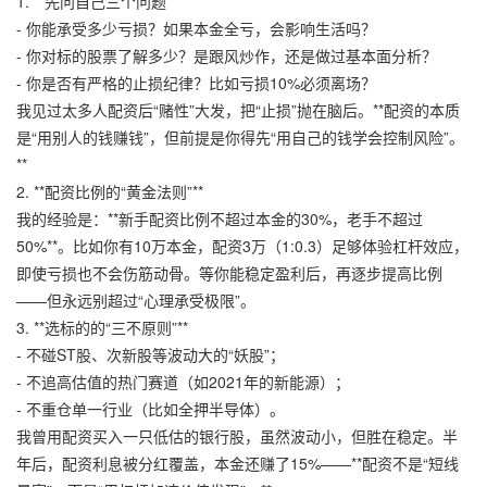
1. **先问自己三个问题**
- 你能承受多少亏损？如果本金全亏，会影响生活吗？
- 你对标的股票了解多少？是跟风炒作，还是做过基本面分析？
- 你是否有严格的止损纪律？比如亏损10%必须离场？
我见过太多人配资后“赌性”大发，把“止损”抛在脑后。**配资的本质
是“用别人的钱赚钱”，但前提是你得先“用自己的钱学会控制风险”。
**
2. **配资比例的“黄金法则”**
我的经验是：**新手配资比例不超过本金的30%，老手不超过
50%**。比如你有10万本金，配资3万（1:0.3）足够体验杠杆效应，
即使亏损也不会伤筋动骨。等你能稳定盈利后，再逐步提高比例
——但永远别超过“心理承受极限”。
3. **选标的的“三不原则”**
- 不碰ST股、次新股等波动大的“妖股”；
- 不追高估值的热门赛道（如2021年的新能源）；
- 不重仓单一行业（比如全押半导体）。
我曾用配资买入一只低估的银行股，虽然波动小，但胜在稳定。半
年后，配资利息被分红覆盖，本金还赚了15%——**配资不是“短线