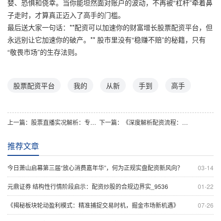
婪、恐惧和侥幸。当你能坦然面对账户的波动，不再被“杠杆”牵着鼻
子走时，才算真正迈入了高手的门槛。
最后送大家一句话：**配资可以加速你的财富增长股票配资平台，但
永远别让它加速你的破产。** 股市里没有“稳赚不赔”的秘籍，只有
“敬畏市场”的生存法则。
股票配资平台
我的
从新
手到
高手
上一篇：
股票直播实况解析：专业视角洞察市场动态
下一篇：
《深度解析配资流程：从开户到交易的全环节指南》
推荐文章
今日萧山启幕第三届“放心消费嘉年华”，何为正规实盘配资新风向？
03-14
元鼎证券 结构性行情阶段启示：配资炒股的合规边界实_9536
01-22
《揭秘板块轮动盈利模式：精准捕捉交易时机，掘金市场新机遇》
07-26