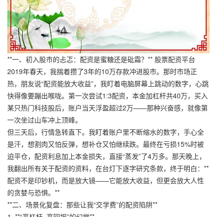
**一、初入股市的忐忑：配资是蜜糖还是砒霜？** 股票配资平台
2019年春天，我揣着攒了3年的10万存款冲进股市。那时市场正
热，朋友说“配资能放大收益”，我盯着电脑屏幕上跳动的数字，心跳
快得像要蹦出喉咙。第一次尝试1:3配资，本金加杠杆共40万，买入
某只热门科技股后，账户当天浮盈超过2万——那种兴奋感，就像第
一次坐过山车冲上顶峰。
但三天后，行情急转直下。我盯着账户里不断缩水的数字，手心全
是汗，想割肉又怕反弹，想补仓又怕继续跌。最终在亏损15%时被
迫平仓，配资利息加上本金损失，直接“蒸发”了4万多。那天晚上，
我翻出所有关于配资的资料，在台灯下逐字研究条款，终于明白：**
配资不是印钞机，而是放大镜——它能放大收益，但更会放大人性
的贪婪与恐惧。**
**二、场景化复盘：那些让我“交学费”的配资陷阱**
1. **“高杠杆=高回报”的幻觉**