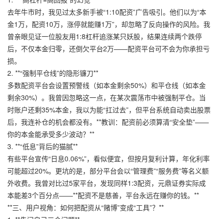
去年牛市时，我见过太多新手被“1:10配资”广告吸引。他们以为“本
金1万，配资10万，涨停就能赚1万”，却忽略了反向操作的风险。我
曾亲眼见证一位股友用1:8杠杆追涨某只妖股，结果连续两个跌停
后，不仅本金归零，还倒欠平台2万——配资平台可不会为你承担亏
损。
2. **“强制平仓线”的隐形镰刀**
多数配资平台会设置预警线（如本金剩余50%）和平仓线（如本金
剩余30%）。我曾因忽略这一点，在某次震荡市中被强制平仓。当
时账户还剩35%本金，我以为能“扛过去”，但平台系统自动卖出股票
后，我连补仓的机会都没有。**教训：配资前必须算清“安全垫”——
你的本金能承受多少波动？**
3. **“低息”背后的猫腻**
有些平台宣传“日息0.06%”，看似便宜，但按月复利计算，年化利率
可能超过20%。更坑的是，部分平台会以“管理费”“服务费”等名义额
外收费。我曾对比过5家平台，发现同样1:3配资，
元鼎证券
实际成
本能差3个百分点——**配资不是慈善，平台永远在赚你的钱。**
**三、用户视角：如何把配资从“赌博”变成“工具”？**