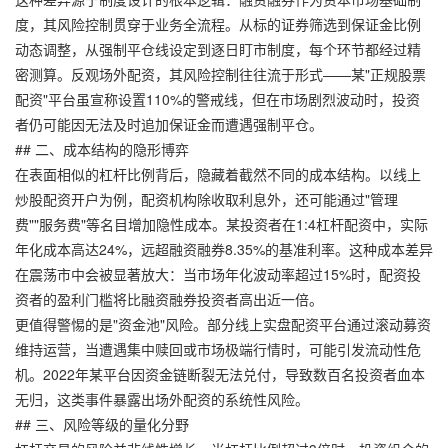
度，其风险控制贯穿于业务全流程。从标的证券筛选到保证金比例
动态调整，从强制平仓线设定到逐日盯市制度，每个环节都经过精
密测算。反观场外配资，其风险控制往往流于形式——某"正规股票
配资"平台虽宣称设置110%的警戒线，但在市场剧烈波动时，投资
者仍可能因无法及时追加保证金而遭遇强制平仓。
## 二、成本结构的隐形博弈
在表面相似的杠杆比例背后，隐藏着截然不同的成本结构。以线上
炒股配资开户为例，配资机构除收取利息外，还可能通过"管理
费""服务费"等名目增加隐性成本。某投资者在1:4杠杆配资中，实际
年化成本高达24%，远超融资融券8.35%的基准利率。这种成本差异
在震荡市中会被显著放大：当市场年化波动率超过15%时，配资投
资者的盈利门槛将比融资融券投资者高出近一倍。
更值得警惕的是"资金池"风险。部分线上实盘配资平台通过滚动募资
维持运营，当遭遇集中赎回或市场极端行情时，可能引发流动性危
机。2022年某平台因资金链断裂无法兑付，导致数百名投资者血本
无归，这类事件暴露出场外配资的系统性风险。
## 三、风险等级的量化分野