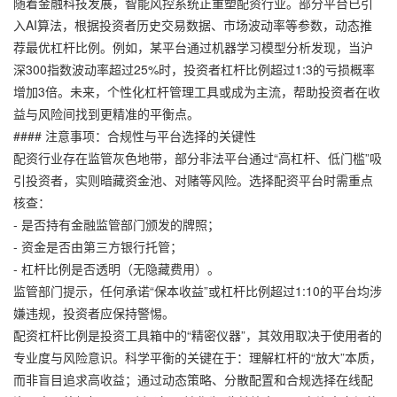
随着金融科技发展，智能风控系统正重塑配资行业。部分平台已引
入AI算法，根据投资者历史交易数据、市场波动率等参数，动态推
荐最优杠杆比例。例如，某平台通过机器学习模型分析发现，当沪
深300指数波动率超过25%时，投资者杠杆比例超过1:3的亏损概率
增加3倍。未来，个性化杠杆管理工具或成为主流，帮助投资者在收
益与风险间找到更精准的平衡点。
#### 注意事项：合规性与平台选择的关键性
配资行业存在监管灰色地带，部分非法平台通过“高杠杆、低门槛”吸
引投资者，实则暗藏资金池、对赌等风险。选择配资平台时需重点
核查：
- 是否持有金融监管部门颁发的牌照；
- 资金是否由第三方银行托管；
- 杠杆比例是否透明（无隐藏费用）。
监管部门提示，任何承诺“保本收益”或杠杆比例超过1:10的平台均涉
嫌违规，投资者应保持警惕。
配资杠杆比例是投资工具箱中的“精密仪器”，其效用取决于使用者的
专业度与风险意识。科学平衡的关键在于：理解杠杆的“放大”本质，
而非盲目追求高收益；通过动态策略、分散配置和合规选择在线配