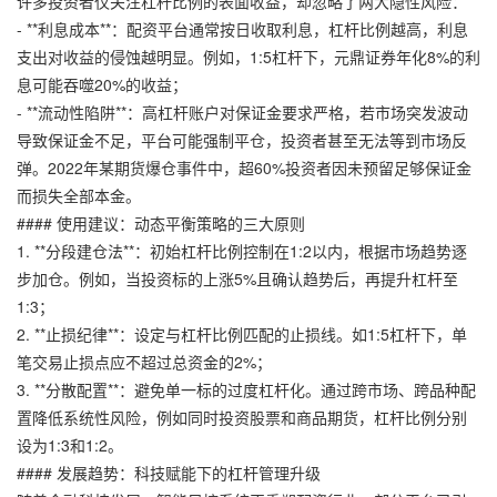
许多投资者仅关注杠杆比例的表面收益，却忽略了两大隐性风险：
- **利息成本**：配资平台通常按日收取利息，杠杆比例越高，利息
支出对收益的侵蚀越明显。例如，1:5杠杆下，
元鼎证券
年化8%的利
息可能吞噬20%的收益；
- **流动性陷阱**：高杠杆账户对保证金要求严格，若市场突发波动
导致保证金不足，平台可能强制平仓，投资者甚至无法等到市场反
弹。2022年某期货爆仓事件中，超60%投资者因未预留足够保证金
而损失全部本金。
#### 使用建议：动态平衡策略的三大原则
1. **分段建仓法**：初始杠杆比例控制在1:2以内，根据市场趋势逐
步加仓。例如，当投资标的上涨5%且确认趋势后，再提升杠杆至
1:3；
2. **止损纪律**：设定与杠杆比例匹配的止损线。如1:5杠杆下，单
笔交易止损点应不超过总资金的2%；
3. **分散配置**：避免单一标的过度杠杆化。通过跨市场、跨品种配
置降低系统性风险，例如同时投资股票和商品期货，杠杆比例分别
设为1:3和1:2。
#### 发展趋势：科技赋能下的杠杆管理升级