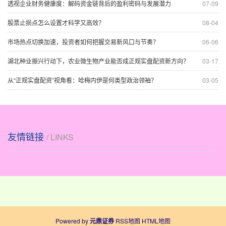
透视企业财务健康度：解码资金链背后的盈利密码与发展潜力
07-09
股票止损点怎么设置才科学又高效？
08-04
市场热点切换加速，投资者如何把握交易新风口与节奏？
06-06
湖北种业振兴行动下，农业微生物产业能否成正规实盘配资新方向？
03-17
从“正规实盘配资”视角看：哈梅内伊是何类型政治领袖？
03-05
友情链接
/ LINKS
Powered by
元鼎证券
RSS地图
HTML地图