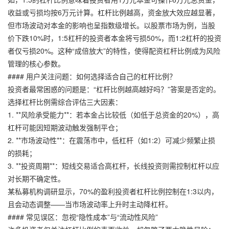
收益或亏损均按6万元计算。杠杆比例越高，资金放大效应越显著，
但市场波动对本金的影响也呈指数级增长。以股票市场为例，当股
价下跌10%时，1:5杠杆的投资者本金将亏损50%，而1:2杠杆的投资
者仅亏损20%。这种“成倍放大”的特性，使得配资杠杆比例成为风险
管理的核心参数。
#### 用户关注问题：如何选择适合自己的杠杆比例？
投资者最常困惑的问题是：“杠杆比例越高越好吗？”答案是否定的。
选择杠杆比例需综合评估三大因素：
1. **风险承受能力**：若本金占比较低（如低于总资金的20%），高
杠杆可能因短期波动触发强制平仓；
2. **市场波动性**：在震荡市中，低杠杆（如1:2）可减少频繁止损
的损耗；
3. **投资周期**：短线交易适合高杠杆，长线投资则需控制杠杆以应
对长期不确定性。
某私募机构调研显示，70%的盈利投资者杠杆比例控制在1:3以内，
且会动态调整——当市场波动率上升时主动降杠杆。
#### 常见误区：忽视“隐性成本”与“流动性风险”