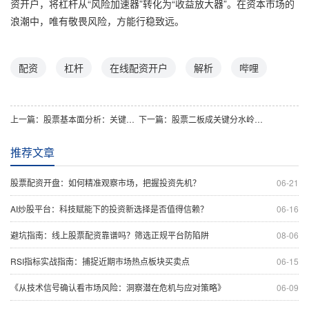
资开户，将杠杆从“风险加速器”转化为“收益放大器”。在资本市场的
浪潮中，唯有敬畏风险，方能行稳致远。
配资
杠杆
在线配资开户
解析
哔哩
上一篇：
股票基本面分析：关键指标与实用解读指南
下一篇：
股票二板成关键分水岭：原因解析与市场影响探究
推荐文章
股票配资开盘：如何精准观察市场，把握投资先机？
06-21
AI炒股平台：科技赋能下的投资新选择是否值得信赖？
06-16
避坑指南：线上股票配资靠谱吗？筛选正规平台防陷阱
08-06
RSI指标实战指南：捕捉近期市场热点板块买卖点
06-15
《从技术信号确认看市场风险：洞察潜在危机与应对策略》
06-09